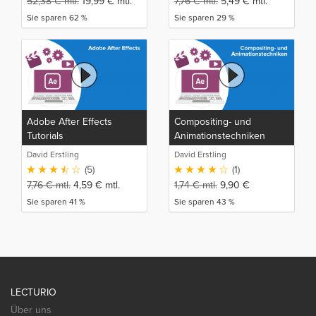
52,38
€
mtl.
19,99
€
mtl.
7,76
€
mtl.
5,49
€
mtl.
Sie sparen 62 %
Sie sparen 29 %
Adobe After Effects
Compositing- und
Tutorials
Animationstechniken
David Erstling
David Erstling
(5)
(1)
7,76
€
mtl.
4,59
€
mtl.
1,74
€
mtl.
9,90
€
Sie sparen 41 %
Sie sparen 43 %
LECTURIO
Über uns