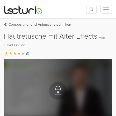
Toggle
Toggl
search
naviga
Compositing- und Animationstechniken
Hautretusche mit After Effects
von
David Erstling
(1)