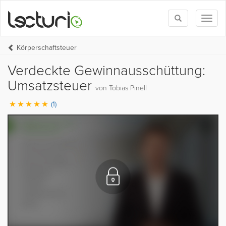
Toggle
Toggl
search
naviga
Körperschaftsteuer
Verdeckte Gewinnausschüttung:
Umsatzsteuer
von Tobias Pinell
(1)