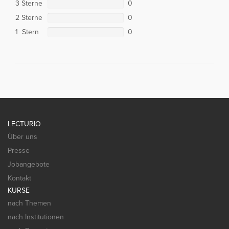
3 Sterne
0
2 Sterne
0
1 Stern
0
LECTURIO
Über uns
Presse
Jobangebote
Kontakt
KURSE
nach Themen
nach Institutionen