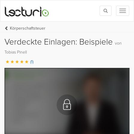
Toggle
Toggl
search
naviga
Körperschaftsteuer
Verdeckte Einlagen: Beispiele
von
Tobias Pinell
(1)