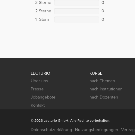
3 Sterne
0
2 Sterne
0
1 Stern
0
LECTURIO
KURSE
Über uns
nach Themen
Presse
nach Institutionen
Jobangebote
nach Dozenten
Kontakt
© 2026 Lecturio GmbH. Alle Rechte vorbehalten.
Datenschutzerklärung
Nutzungsbedingungen
Vertra