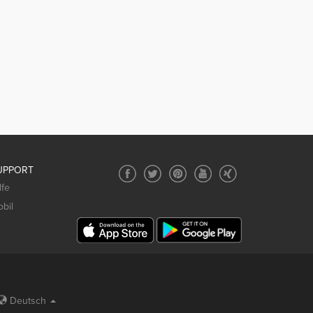
UPPORT
lfe
bil
Deutsch