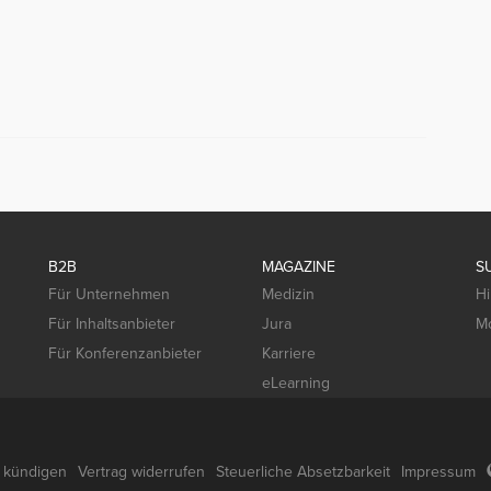
B2B
MAGAZINE
S
Für Unternehmen
Medizin
Hi
Für Inhaltsanbieter
Jura
Mo
Für Konferenzanbieter
Karriere
eLearning
g kündigen
Vertrag widerrufen
Steuerliche Absetzbarkeit
Impressum