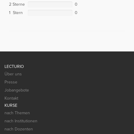
2 Sterne
0
1 Stern
0
LECTURIO
Über uns
Presse
Jobangebote
Kontakt
KURSE
nach Themen
nach Institutionen
nach Dozenten