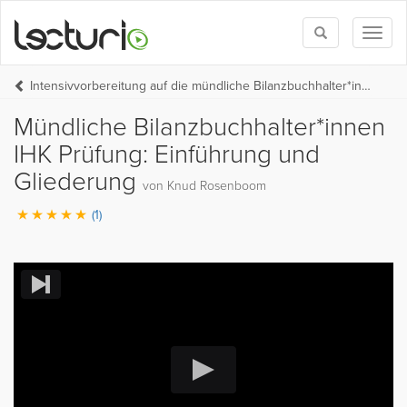
Toggle
Toggl
search
naviga
Intensivvorbereitung auf die mündliche Bilanzbuchhalter*innen IHK Prüfung
Mündliche Bilanzbuchhalter*innen
IHK Prüfung: Einführung und
Gliederung
von Knud Rosenboom
(1)