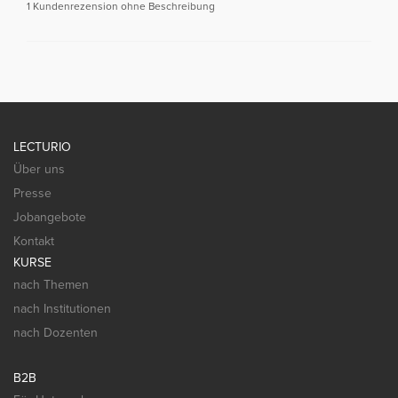
1 Kundenrezension ohne Beschreibung
LECTURIO
Über uns
Presse
Jobangebote
Kontakt
KURSE
nach Themen
nach Institutionen
nach Dozenten
B2B