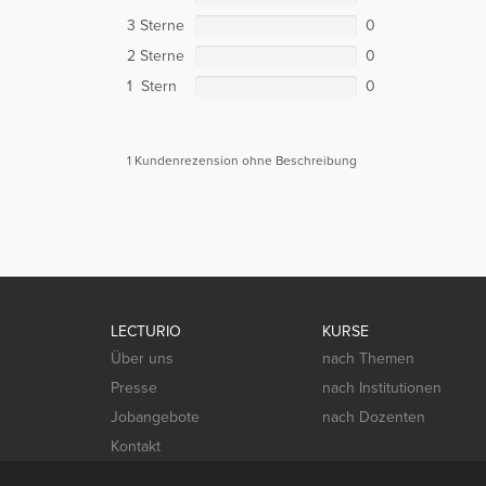
3 Sterne
0
2 Sterne
0
1 Stern
0
1 Kundenrezension ohne Beschreibung
LECTURIO
KURSE
Über uns
nach Themen
Presse
nach Institutionen
Jobangebote
nach Dozenten
Kontakt