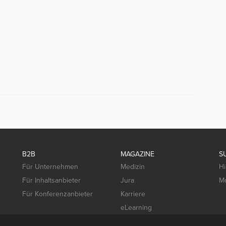
B2B
MAGAZINE
S
Für Unternehmen
Medizin
Hi
Für Inhaltsanbieter
Jura
Mo
Für Konferenzanbieter
Karriere
eLearning