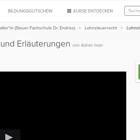
N
BILDUNGSGUTSCHEIN
KURSE ENTDECKEN
alter*in (Steuer-Fachschule Dr. Endriss)
Lohnsteuerrecht
Lohnste
g und Erläuterungen
von Adrian Iwan