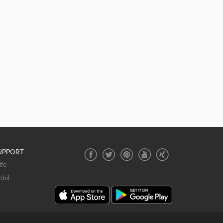
UPPORT
lfe
bil