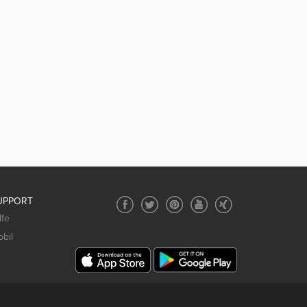
UPPORT
lfe
bil