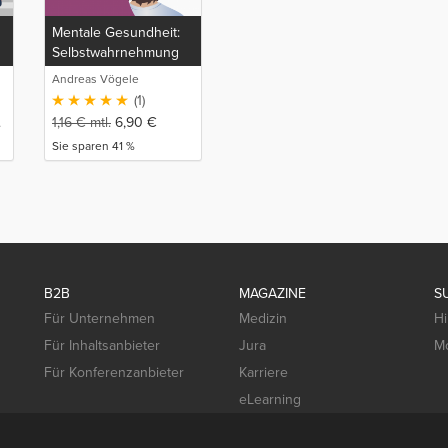
Mentale Gesundheit:
Selbstwahrnehmung
Andreas Vögele
(1)
.
1,16
€
mtl.
6,90
€
Sie sparen 41 %
B2B
MAGAZINE
S
Für Unternehmen
Medizin
Hi
Für Inhaltsanbieter
Jura
Mo
Für Konferenzanbieter
Karriere
eLearning