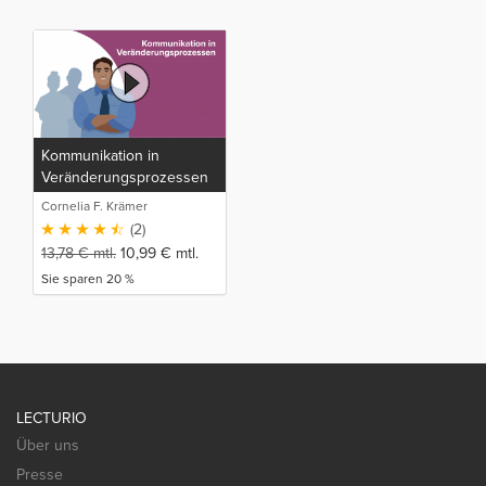
Kommunikation in
Veränderungsprozessen
Cornelia F. Krämer
(2)
13,78
€
mtl.
10,99
€
mtl.
Sie sparen 20 %
LECTURIO
Über uns
Presse