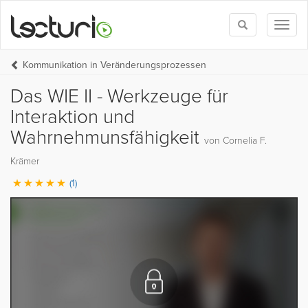
Toggle
Toggl
search
naviga
Kommunikation in Veränderungsprozessen
Das WIE II - Werkzeuge für
Interaktion und
Wahrnehmunsfähigkeit
von Cornelia F.
Krämer
(1)