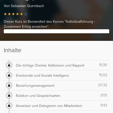
Von Sebastian Quirmbach
(1)
Dieser Kurs ist Bestandteil des Kurses "Individualführung -
Zusammen Erfolg erreichen".
Inhalte
15:30
Die richtige Chemie: Kalibrieren und Rapport
15:02
Emotionale und Soziale Intelligenz
07:32
Beziehungsmanagement
21:13
Rubikon und Gesprächsarten
11:43
Anweisen und Delegieren von Mitarbeitern