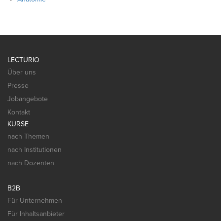
LECTURIO
Über uns
Presse
Jobangebote
Kontakt
KURSE
nach Themen
nach Institutionen
nach Dozenten
B2B
Für Unternehmen
Für Inhaltsanbieter