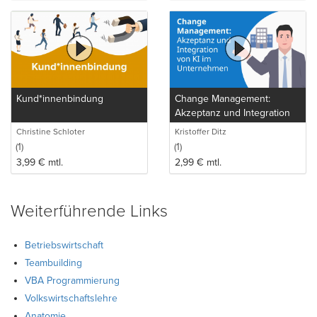
Kund*innenbindung
Change Management:
Akzeptanz und Integration
von KI im Unternehmen
Christine Schloter
Kristoffer Ditz
(1)
(1)
3,99
€
mtl.
2,99
€
mtl.
Weiterführende Links
Betriebswirtschaft
Teambuilding
VBA Programmierung
Volkswirtschaftslehre
Anatomie