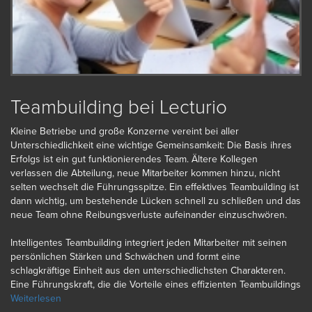
Teambuilding bei Lecturio
Kleine Betriebe und große Konzerne vereint bei aller
Unterschiedlichkeit eine wichtige Gemeinsamkeit: Die Basis ihres
Erfolgs ist ein gut funktionierendes Team. Ältere Kollegen
verlassen die Abteilung, neue Mitarbeiter kommen hinzu, nicht
selten wechselt die Führungsspitze. Ein effektives Teambuilding ist
dann wichtig, um bestehende Lücken schnell zu schließen und das
neue Team ohne Reibungsverluste aufeinander einzuschwören.
Intelligentes Teambuilding integriert jeden Mitarbeiter mit seinen
persönlichen Stärken und Schwächen und formt eine
schlagkräftige Einheit aus den unterschiedlichsten Charakteren.
Eine Führungskraft, die die Vorteile eines effizienten Teambuildings
erkennt, hat alle Argumente auf seiner Seite, um ein Unternehmen
Weiterlesen