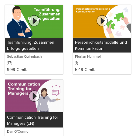
Teamführung: Zusammen
Persönlichkeitsmodelle und
Erfolge gestalten
Kommunikation
Sebastian Quirmbach
Florian Hummel
(17)
(1)
9,99
€
mtl.
5,49
€
mtl.
Communication Training for
Managers (EN)
Dan O'Connor