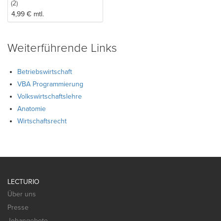
(2)
4,99
€
mtl.
Weiterführende Links
Betriebswirtschaft
VBA Programmierung
Volkswirtschaftslehre
Anatomie
Wirtschaftsrecht
LECTURIO
Über uns
Presse
Jobangebote