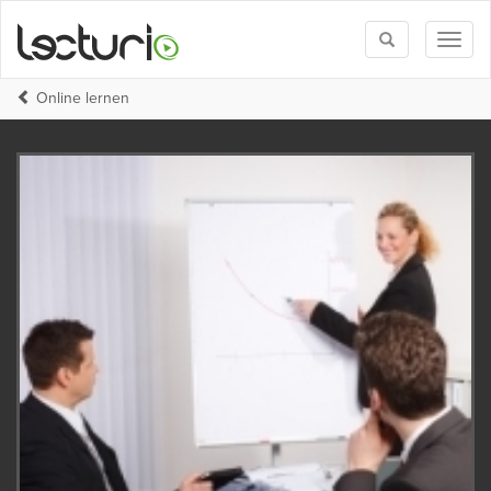
Toggle
Toggl
search
naviga
Online lernen