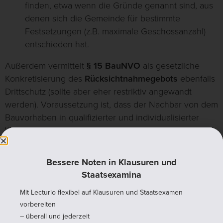
finden, etwa wenn die Gründe genannt sind, aus
denen sich die Gemeinde für bestimmte
Festsetzungen (z.B. maximale Geschossanzahl)
entschieden hat.
Außerdem vermittelt
§ 15 BauNVO
als gesetzliche
Konkretisierung des
Rücksichtnahmegebots
ebenfalls
Drittschutz (sollte aber eher restriktiv angewandt
werden). Voraussetzung ist, dass der Nachbar von dem
Bauvorhaben in qualifizierter und individualisierter
Weise nachteilig betroffen ist.
Nicht jedem ist ganz klar, was
Bessere Noten in Klausuren und
dieses
Rücksichtnahmegebot
genau soll, dass im
Staatsexamina
Baurecht ständig „zitiert“ wird. Daher eine kurze
Erläuterung:
Mit Lecturio flexibel auf Klausuren und Staatsexamen
vorbereiten
Bei dem Rücksichtnahmegebot handelt es sich
– überall und jederzeit
zunächst nur um einen
objektiven Rechtsgrundsatz
,