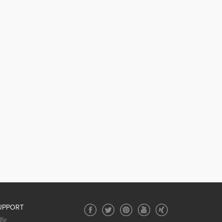
UPPORT
lfe