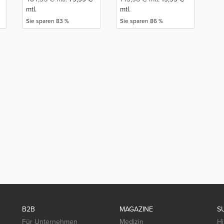
mtl.
mtl.
Sie sparen 83 %
Sie sparen 86 %
B2B
MAGAZINE
S
Für Unternehmen
Medizin
Hi