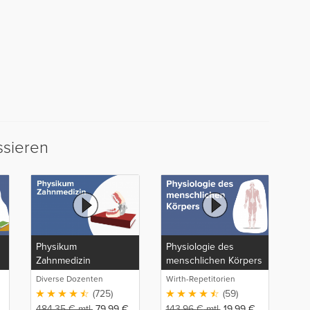
ssieren
Physikum
Physiologie des
Zahnmedizin
menschlichen Körpers
Diverse Dozenten
Wirth-Repetitorien
(725)
(59)
484,35
€
mtl.
79,99
€
143,96
€
mtl.
19,99
€