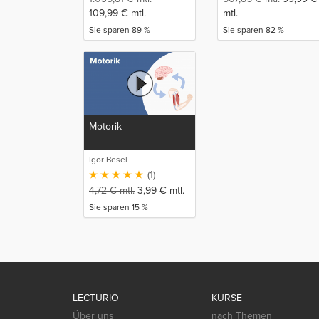
109,99
€
mtl.
mtl.
Sie sparen 89 %
Sie sparen 82 %
Motorik
Igor Besel
(1)
4,72
€
mtl.
3,99
€
mtl.
Sie sparen 15 %
LECTURIO
KURSE
Über uns
nach Themen