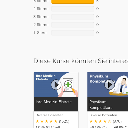
5 Sterne
5
4 Sterne
0
3 Sterne
0
2 Sterne
0
1 Stern
0
Diese Kurse könnten Sie intere
Ihre Medizin-Flatrate
Physikum
Komplettkurs
Diverse Dozenten
Diverse Dozenten
(1529)
(970)
1.035,81
€
mtl.
567,85
€
mtl.
99,99
€