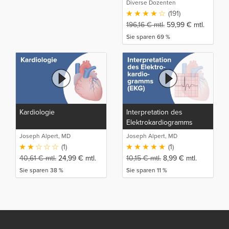
Diverse Dozenten
(191)
196,16
€
mtl.
59,99
€
mtl.
Sie sparen 69 %
Kardiologie
Interpretation des
Elektrokardiogramms
(EKG)
Joseph Alpert, MD
Joseph Alpert, MD
(1)
(1)
40,61
€
mtl.
24,99
€
mtl.
10,15
€
mtl.
8,99
€
mtl.
Sie sparen 38 %
Sie sparen 11 %