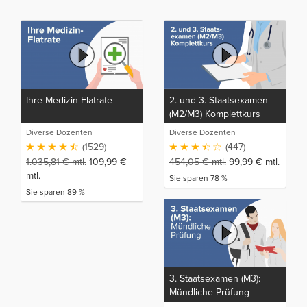
Ihre Medizin-Flatrate
2. und 3. Staatsexamen
(M2/M3) Komplettkurs
Diverse Dozenten
Diverse Dozenten
(1529)
(447)
1.035,81
€
mtl.
109,99
€
454,05
€
mtl.
99,99
€
mtl.
mtl.
Sie sparen 78 %
Sie sparen 89 %
3. Staatsexamen (M3):
Mündliche Prüfung