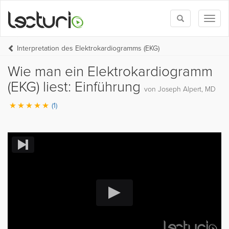
Toggle
Toggl
search
naviga
Interpretation des Elektrokardiogramms (EKG)
Wie man ein Elektrokardiogramm
(EKG) liest: Einführung
von Joseph Alpert, MD
(1)