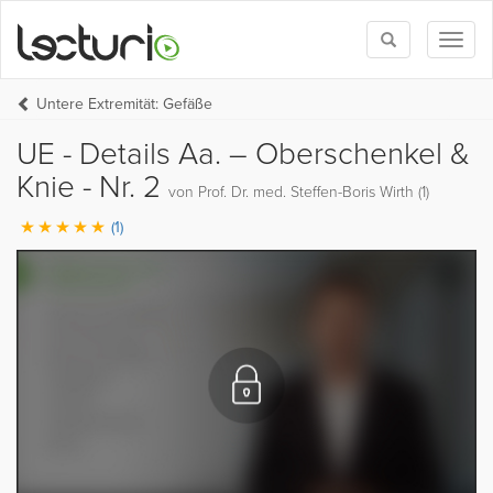
Toggle
Toggl
search
naviga
Untere Extremität: Gefäße
UE - Details Aa. – Oberschenkel &
Knie - Nr. 2
von Prof. Dr. med. Steffen-Boris Wirth (1)
(1)