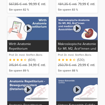
567,85
€
mtl.
99,99
€
mtl.
484,35
€
mtl.
79,99
€
mtl.
Sie sparen 82 %
Sie sparen 83 %
Wirth Anatomie
Makroskopische Anatomie
Repetitorium
für M1, M2, Ärzt*innen und
medizinische
Prof. Dr. med. Steffen-Boris
Prof. Dr. med. Steffen-Boris
Auszubildende
Wirth (1)
Wirth (1)
(604)
(530)
315,94
€
mtl.
34,99
€
mtl.
250,79
€
mtl.
29,99
€
mtl.
Sie sparen 89 %
Sie sparen 88 %