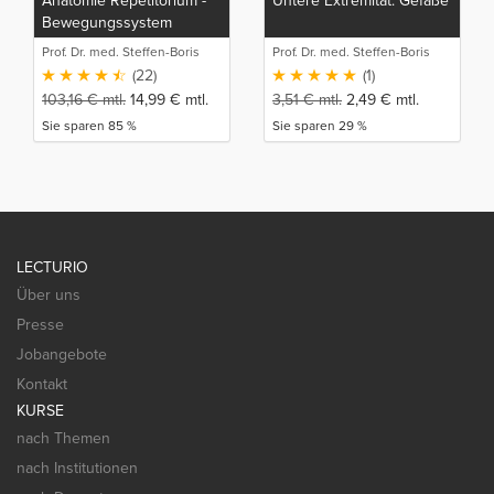
Anatomie Repetitorium -
Untere Extremität: Gefäße
Bewegungssystem
(Detailwissen)
Prof. Dr. med. Steffen-Boris
Prof. Dr. med. Steffen-Boris
Wirth (1)
Wirth (1)
(22)
(1)
103,16
€
mtl.
14,99
€
mtl.
3,51
€
mtl.
2,49
€
mtl.
Sie sparen 85 %
Sie sparen 29 %
LECTURIO
Über uns
Presse
Jobangebote
Kontakt
KURSE
nach Themen
nach Institutionen