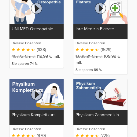
UNI-MED-Osteopathie
Ihre Medizin-Flatrate
Diverse Dozenten
Diverse Dozenten
(638)
(1529)
457,72
€
mtl.
119,99
€
mtl.
1.035,81
€
mtl.
109,99
€
mtl.
Sie sparen 74 %
Sie sparen 89 %
Physikum Komplettkurs
Physikum Zahnmedizin
Diverse Dozenten
Diverse Dozenten
(970)
(725)