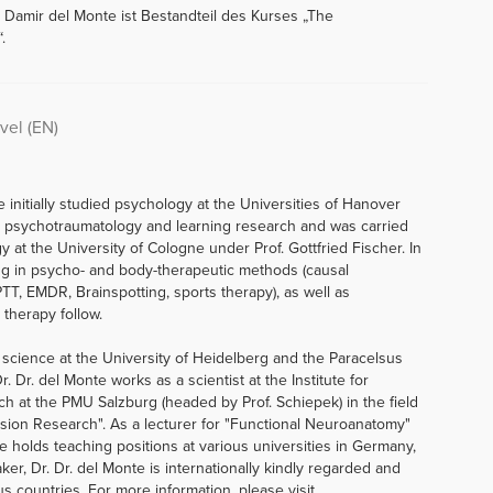
. Damir del Monte ist Bestandteil des Kurses „The
.
vel (EN)
e initially studied psychology at the Universities of Hanover
 psychotraumatology and learning research and was carried
ogy at the University of Cologne under Prof. Gottfried Fischer. In
ining in psycho- and body-therapeutic methods (causal
T, EMDR, Brainspotting, sports therapy), as well as
 therapy follow.
 science at the University of Heidelberg and the Paracelsus
r. Dr. del Monte works as a scientist at the Institute for
 at the PMU Salzburg (headed by Prof. Schiepek) in the field
sion Research". As a lecturer for "Functional Neuroanatomy"
holds teaching positions at various universities in Germany,
er, Dr. Dr. del Monte is internationally kindly regarded and
 countries. For more information, please visit