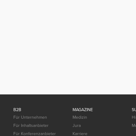
B2B
MAGAZINE
S
Für Unternehmen
Medizin
Hi
Für Inhaltsanbieter
Jura
Mo
Für Konferenzanbieter
Karriere