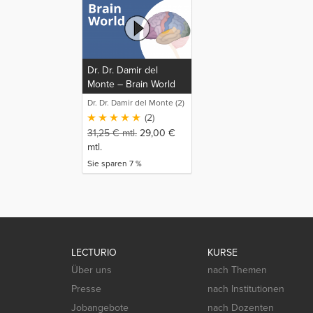
Dr. Dr. Damir del
Monte – Brain World
(EN)
Dr. Dr. Damir del Monte (2)
(2)
31,25
€
mtl.
29,00
€
mtl.
Sie sparen 7 %
LECTURIO
KURSE
Über uns
nach Themen
Presse
nach Institutionen
Jobangebote
nach Dozenten