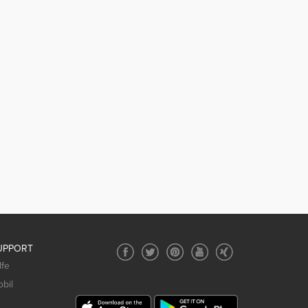
UPPORT
lfe
bil