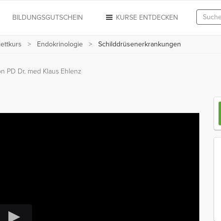
N
BILDUNGSGUTSCHEIN
KURSE ENTDECKEN
ettkurs
Endokrinologie
Schilddrüsenerkrankungen
on PD Dr. med Klaus Ehlenz