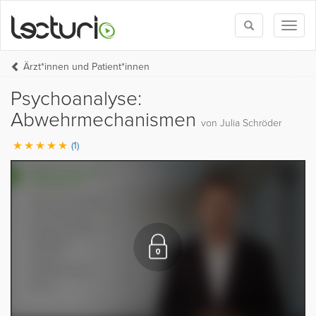
Toggle
Toggl
search
naviga
Ärzt*innen und Patient*innen
Psychoanalyse:
Abwehrmechanismen
von Julia Schröder
(1)