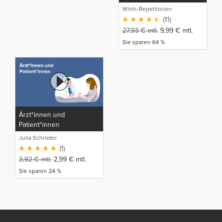
Wirth-Repetitorien
(11)
27,93
€
mtl.
9,99
€
mtl.
Sie sparen 64 %
Ärzt*innen und
Patient*innen
Julia Schröder
(1)
3,92
€
mtl.
2,99
€
mtl.
Sie sparen 24 %