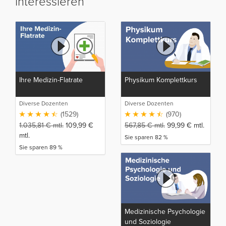
interessieren
Ihre Medizin-Flatrate
Physikum Komplettkurs
Diverse Dozenten
Diverse Dozenten
(1529)
(970)
1.035,81
€
mtl.
109,99
€
567,85
€
mtl.
99,99
€
mtl.
mtl.
Sie sparen 82 %
Sie sparen 89 %
Medizinische Psychologie
und Soziologie