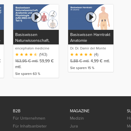
Basiswissen
Basiswissen Harntrakt
-
Naturwissenschaft,
Anatomie
Anatomie und
encephalon medicine
Dr. Dr. Damir del Monte
Physiologie (UNI-MED-
media production GmbH
(143)
(4)
HP Teil 1)
€
163,95
€
mtl.
59,99
€
5,88
€
mtl.
4,99
€
mtl.
mtl.
Sie sparen 15 %
Sie sparen 63 %
B2B
MAGAZINE
S
Für Unternehmen
Medizin
Hi
Für Inhaltsanbieter
Jura
Mo