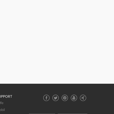
UPPORT
lfe
bil