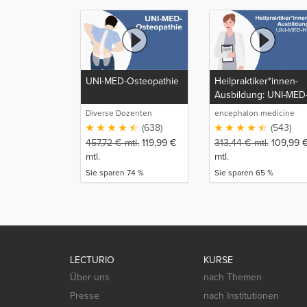
UNI-MED-Osteopathie
Heilpraktiker*innen-
Ausbildung: UNI-MED
HP
Diverse Dozenten
encephalon medicine
media production GmbH
(638)
(543)
457,72
€
mtl.
119,99
€
313,44
€
mtl.
109,99
mtl.
mtl.
Sie sparen 74 %
Sie sparen 65 %
LECTURIO
KURSE
Über uns
nach Themen
Presse
nach Institutionen