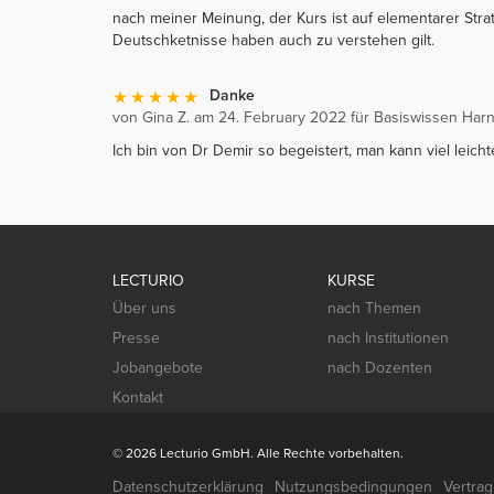
nach meiner Meinung, der Kurs ist auf elementarer Stra
Deutschketnisse haben auch zu verstehen gilt.
Danke
von Gina Z. am 24. February 2022 für Basiswissen Harn
Ich bin von Dr Demir so begeistert, man kann viel leich
LECTURIO
KURSE
Über uns
nach Themen
Presse
nach Institutionen
Jobangebote
nach Dozenten
Kontakt
© 2026 Lecturio GmbH. Alle Rechte vorbehalten.
Datenschutzerklärung
Nutzungsbedingungen
Vertra