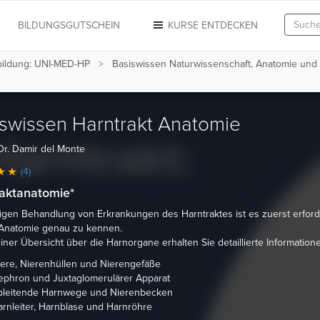
N
BILDUNGSGUTSCHEIN
KURSE ENTDECKEN
sbildung: UNI-MED-HP
Basiswissen Naturwissenschaft, Anatomie und P
swissen Harntrakt Anatomie
Dr. Damir del Monte
(4)
aktanatomie*
tigen Behandlung von Erkrankungen des Harntraktes ist es zuerst erforde
Anatomie genau zu kennen.
ner Übersicht über die Harnorgane erhalten Sie detaillierte Information
ere, Nierenhüllen und Nierengefäße
ephron und Juxtaglomerulärer Apparat
bleitende Harnwege und Nierenbecken
rnleiter, Harnblase und Harnröhre