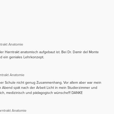
trakt Anatomie
 der Harntrakt anatomisch aufgebaut ist. Bei Dr. Damir del Monte
nd ein geniales Lehrkonzept.
ntrakt Anatomie
iner Schule nicht genug Zusammenhang. Vor allem aber war mein
n Abend spät nach der Arbeit Licht in mein Studierzimmer und
lich, medizinisch und pädagogisch wünsche!!! DANKE
arntrakt Anatomie