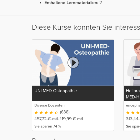
Enthaltene Lernmaterialien:
2
Diese Kurse könnten Sie interes
UNI-MED-Osteopathie
Heilpra
MED-H
Diverse Dozenten
encepha
GmbH
(638)
457,72
€
mtl.
119,99
€
mtl.
313,44
Sie sparen 74 %
Sie spa