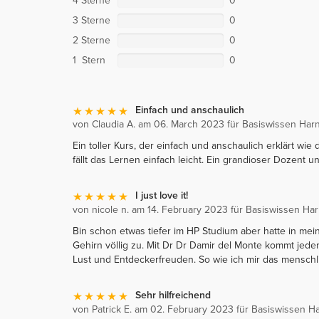
4 Sterne
0
3 Sterne
0
2 Sterne
0
1 Stern
0
Einfach und anschaulich
von Claudia A. am 06. March 2023 für Basiswissen Harn
Ein toller Kurs, der einfach und anschaulich erklärt wie
fällt das Lernen einfach leicht. Ein grandioser Dozent u
I just love it!
von nicole n. am 14. February 2023 für Basiswissen Har
Bin schon etwas tiefer im HP Studium aber hatte in me
Gehirn völlig zu. Mit Dr Dr Damir del Monte kommt jede
Lust und Entdeckerfreuden. So wie ich mir das mensch
Sehr hilfreichend
von Patrick E. am 02. February 2023 für Basiswissen H