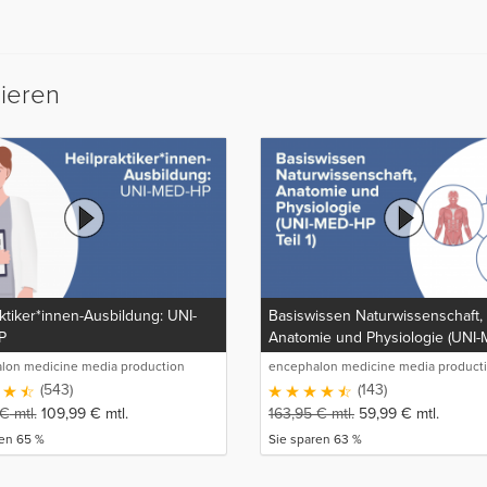
sieren
ktiker*innen-Ausbildung: UNI-
Basiswissen Naturwissenschaft,
P
Anatomie und Physiologie (UNI
Teil 1)
lon medicine media production
encephalon medicine media product
GmbH
(543)
(143)
€
mtl.
109,99
€
mtl.
163,95
€
mtl.
59,99
€
mtl.
ren 65 %
Sie sparen 63 %