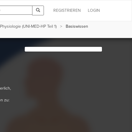
REGISTRIEREN
LOGIN
hysiologie (UNI-MED-HP Teil 1)
Basiswissen
rlich,
en zu: