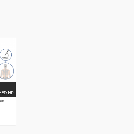
-MED-HP
ion