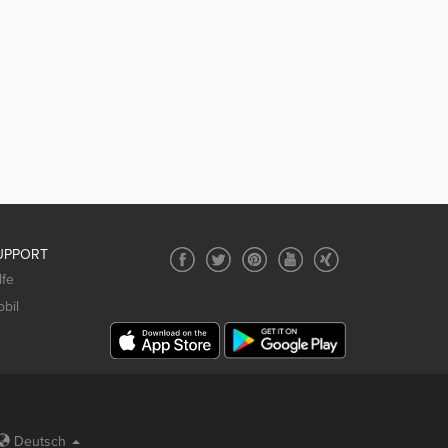
UPPORT
lfe
bil
Deutsch