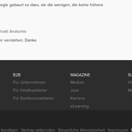
tegie gebaurt so dass, wir die wenigen, die keine höhere
trakt Anatomie
ter verstehen. Danke
B2B
MAGAZINE
S
Für Unternehmen
Medizin
Hi
Für Inhaltsanbieter
Jura
Mo
Für Konferenzanbieter
Karriere
eLearning
g kündigen
Vertrag widerrufen
Steuerliche Absetzbarkeit
Impressum