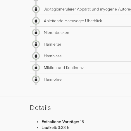
Juxtaglomerulärer Apparat und myogene Autoregul
Ableitende Harnwege: Überblick
Nierenbecken
Harnleiter
Harnblase
Miktion und Kontinenz
Harnröhre
Details
Enthaltene Vorträge:
15
Laufzeit:
3:33 h