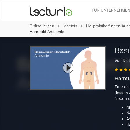
FÜR UNTERNEHME
Online lernen
Medizin
Heilpraktiker*innen-Au
Harntrakt Anatomie
Basi
Von Dr. 
Harntr
Zur rich
dessen 
Neben ei
Ni
N
A
Ha