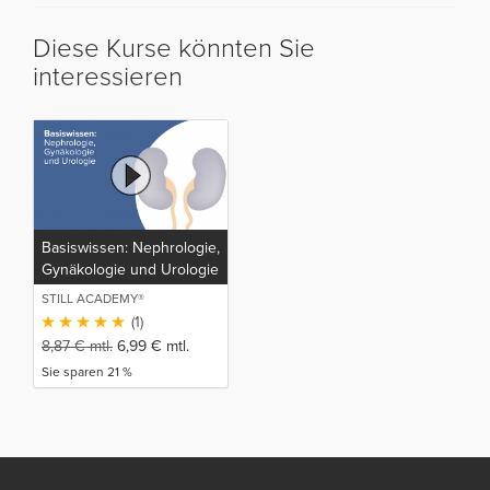
Diese Kurse könnten Sie
interessieren
Basiswissen: Nephrologie,
Gynäkologie und Urologie
STILL ACADEMY®
(1)
8,87
€
mtl.
6,99
€
mtl.
Sie sparen 21 %