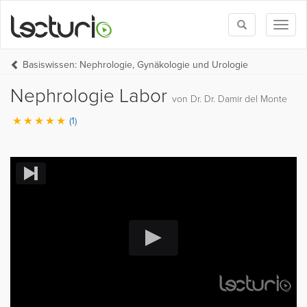
Toggle
Toggl
search
naviga
Basiswissen: Nephrologie, Gynäkologie und Urologie
Nephrologie Labor
von Dr. Dr. Damir del Monte
(1)