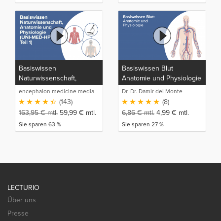
Basiswissen
Basiswissen Blut
Naturwissenschaft,
Anatomie und Physiologie
Anatomie und Physiologie
encephalon medicine media
Dr. Dr. Damir del Monte
(UNI-MED-HP Teil 1)
production GmbH
(143)
(8)
163,95
€
mtl.
59,99
€
mtl.
6,86
€
mtl.
4,99
€
mtl.
Sie sparen 63 %
Sie sparen 27 %
LECTURIO
Über uns
Presse