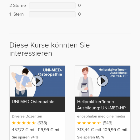
2 Sterne
0
1 Stern
0
Diese Kurse könnten Sie
interessieren
UNI-MED-Osteopathie
Heilpraktiker*innen-
Ausbildung: UNI-MED-HP
Diverse Dozenten
encephalon medicine media
production GmbH
(638)
(543)
457,72
€
mtl.
119,99
€
mtl.
313,44
€
mtl.
109,99
€
mtl.
Sie sparen 74 %
Sie sparen 65 %