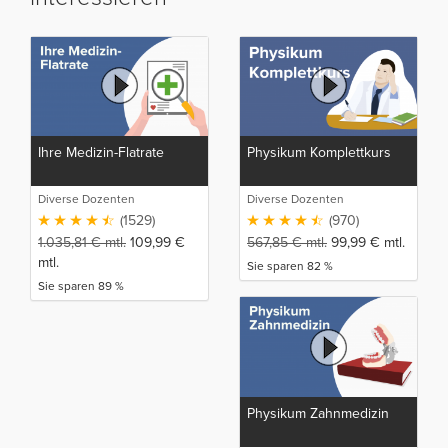
Ihre Medizin-Flatrate
Physikum Komplettkurs
Diverse Dozenten
Diverse Dozenten
(1529)
(970)
1.035,81
€
mtl.
109,99
€
567,85
€
mtl.
99,99
€
mtl.
mtl.
Sie sparen 82 %
Sie sparen 89 %
Physikum Zahnmedizin