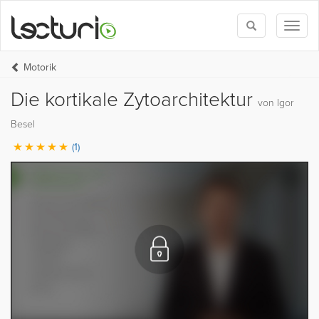
Toggle
Toggl
search
naviga
Motorik
Die kortikale Zytoarchitektur
von Igor
Besel
(1)