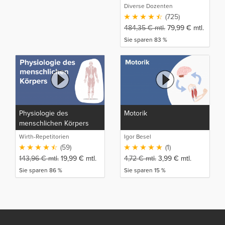
Diverse Dozenten
(725)
484,35
€
mtl.
79,99
€
mtl.
Sie sparen 83 %
Physiologie des
Motorik
menschlichen Körpers
Wirth-Repetitorien
Igor Besel
(59)
(1)
143,96
€
mtl.
19,99
€
mtl.
4,72
€
mtl.
3,99
€
mtl.
Sie sparen 86 %
Sie sparen 15 %