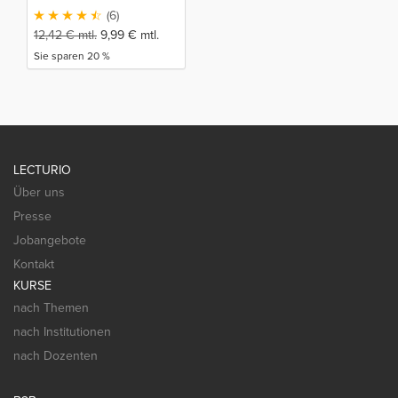
(6)
12,42
€
mtl.
9,99
€
mtl.
Sie sparen 20 %
LECTURIO
Über uns
Presse
Jobangebote
Kontakt
KURSE
nach Themen
nach Institutionen
nach Dozenten