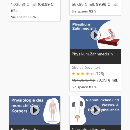
1.035,81
€
mtl.
109,99
€
567,85
€
mtl.
99,99
€
mtl.
mtl.
Sie sparen 82 %
Sie sparen 89 %
Physikum Zahnmedizin
Diverse Dozenten
(725)
484,35
€
mtl.
79,99
€
mtl.
Sie sparen 83 %
Physiologie des
Nierenfunktion und