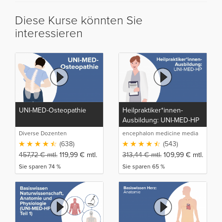
Diese Kurse könnten Sie
interessieren
UNI-MED-Osteopathie
Heilpraktiker*innen-
Ausbildung: UNI-MED-HP
Diverse Dozenten
encephalon medicine media
production GmbH
(638)
(543)
457,72
€
mtl.
119,99
€
mtl.
313,44
€
mtl.
109,99
€
mtl.
Sie sparen 74 %
Sie sparen 65 %