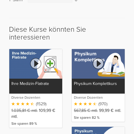
Diese Kurse könnten Sie
interessieren
Ihre Medizin-Flatrate
Physikum Komplettkurs
Diverse Dozenten
Diverse Dozenten
(1529)
(970)
1.035,81
€
mtl.
109,99
€
567,85
€
mtl.
99,99
€
mtl.
mtl.
Sie sparen 82 %
Sie sparen 89 %