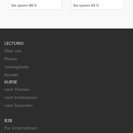
Sie sparen 86 %
Sie sparen 63 %
LECTURIO
Über uns
Presse
Jobangebote
Kontakt
KURSE
nach Themen
nach Institutionen
nach Dozenten
B2B
Für Unternehmen