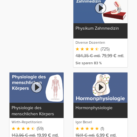
Physikum Zahnmedizin
Diverse Dozenten
(725)
484,35
€
mtl.
79,99
€
mtl.
Sie sparen 83 %
Physiologie des
Hormonphysiologie
menschlichen Körpers
Wirth-Repetitorien
Igor Besel
(59)
(1)
143,96
€
mtl.
19,99
€
mtl.
19,11
€
mtl.
6,99
€
mtl.