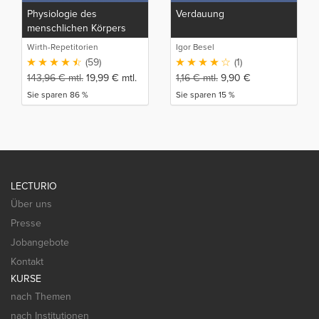
Physiologie des
Verdauung
menschlichen Körpers
Wirth-Repetitorien
Igor Besel
(59)
(1)
143,96
€
mtl.
19,99
€
mtl.
1,16
€
mtl.
9,90
€
Sie sparen 86 %
Sie sparen 15 %
LECTURIO
Über uns
Presse
Jobangebote
Kontakt
KURSE
nach Themen
nach Institutionen