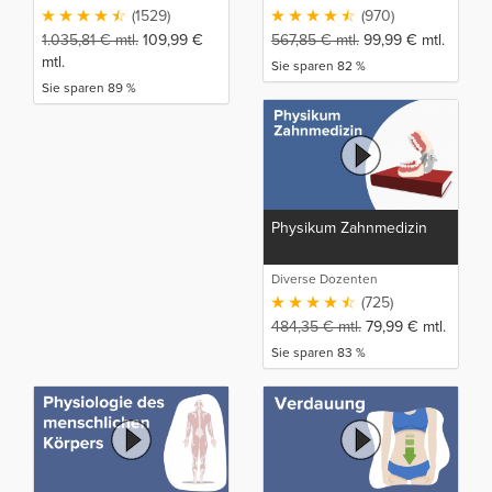
(1529)
(970)
1.035,81
€
mtl.
109,99
€
567,85
€
mtl.
99,99
€
mtl.
mtl.
Sie sparen 82 %
Sie sparen 89 %
Physikum Zahnmedizin
Diverse Dozenten
(725)
484,35
€
mtl.
79,99
€
mtl.
Sie sparen 83 %