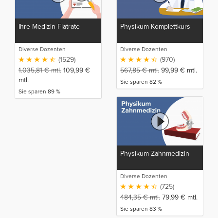
Ihre Medizin-Flatrate
Physikum Komplettkurs
Diverse Dozenten
Diverse Dozenten
(1529)
(970)
1.035,81
€
mtl.
109,99
€
567,85
€
mtl.
99,99
€
mtl.
mtl.
Sie sparen 82 %
Sie sparen 89 %
Physikum Zahnmedizin
Diverse Dozenten
(725)
484,35
€
mtl.
79,99
€
mtl.
Sie sparen 83 %