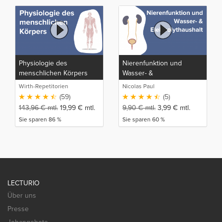
Physiologie des
Nierenfunktion und
menschlichen Körpers
Wasser- &
Elektrolythaushalt
Wirth-Repetitorien
Nicolas Paul
(59)
(5)
143,96
€
mtl.
19,99
€
mtl.
9,90
€
mtl.
3,99
€
mtl.
Sie sparen 86 %
Sie sparen 60 %
LECTURIO
Über uns
Presse