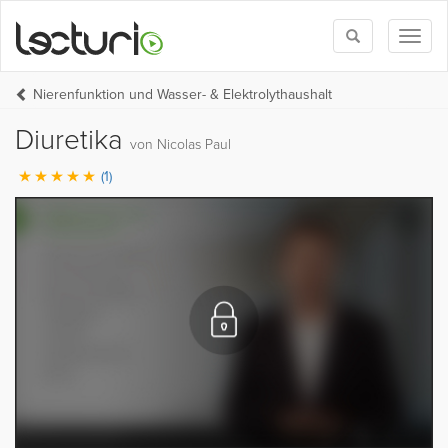
Toggle
Toggl
search
naviga
Nierenfunktion und Wasser- & Elektrolythaushalt
Diuretika
von Nicolas Paul
(1)