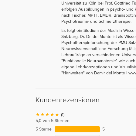
Universität zu Köln bei Prof. Gottfried
erfolgen Ausbildungen in psycho- und 
nach Fischer, MPTT, EMDR, Brainspotting
Psychotrauma- und Schmerztherapie.
Es folgt ein Studium der Medizin-Wissen
Salzburg. Dr. Dr. del Monte ist als Wisse
Psychotherapieforschung der PMU Salzb
Neurowissenschaftliche Forschung tätig
Lehraufträge an verschiedenen Universi
"Funktionelle Neuroanatomie" wie auch 
eigene Lehrkonzeptionen und Visualisie
"Hirnwelten" von Damir del Monte | ww
Kundenrezensionen
(1)
5,0 von 5 Sternen
5 Sterne
5