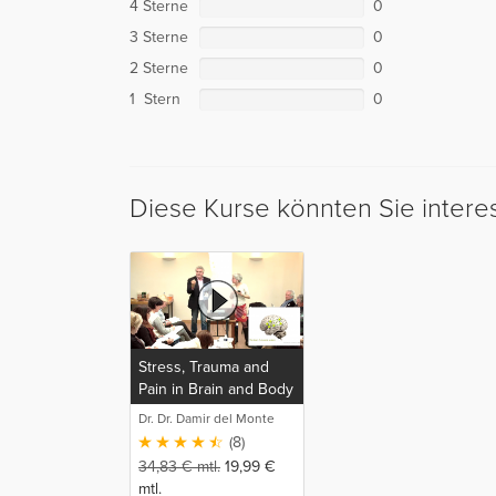
4 Sterne
0
3 Sterne
0
2 Sterne
0
1 Stern
0
Diese Kurse könnten Sie intere
Stress, Trauma and
Pain in Brain and Body
Neurobiology for
Dr. Dr. Damir del Monte
Trauma- and
(8)
Brainspotting
34,83
€
mtl.
19,99
€
Therapists
mtl.