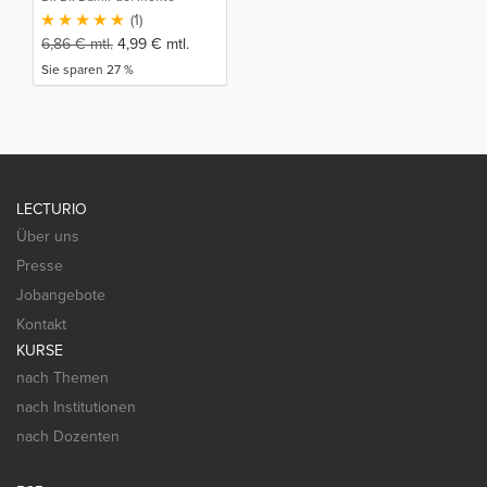
(1)
6,86
€
mtl.
4,99
€
mtl.
Sie sparen 27 %
LECTURIO
Über uns
Presse
Jobangebote
Kontakt
KURSE
nach Themen
nach Institutionen
nach Dozenten