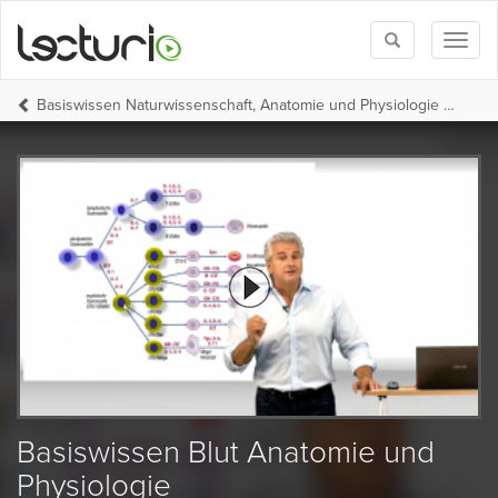
Toggle
Toggl
search
naviga
Basiswissen Naturwissenschaft, Anatomie und Physiologie (Uni-Med-HP Teil 1)
Basiswissen Blut Anatomie und
Physiologie