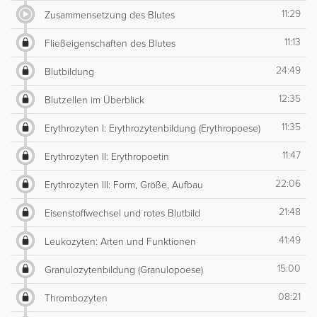
11:29
Zusammensetzung des Blutes
11:13
Fließeigenschaften des Blutes
24:49
Blutbildung
12:35
Blutzellen im Überblick
11:35
Erythrozyten I: Erythrozytenbildung (Erythropoese)
11:47
Erythrozyten II: Erythropoetin
22:06
Erythrozyten III: Form, Größe, Aufbau
21:48
Eisenstoffwechsel und rotes Blutbild
41:49
Leukozyten: Arten und Funktionen
15:00
Granulozytenbildung (Granulopoese)
08:21
Thrombozyten