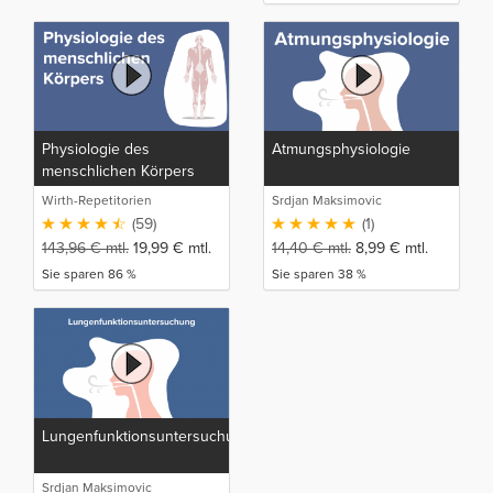
Physiologie des
Atmungsphysiologie
menschlichen Körpers
Wirth-Repetitorien
Srdjan Maksimovic
(59)
(1)
143,96
€
mtl.
19,99
€
mtl.
14,40
€
mtl.
8,99
€
mtl.
Sie sparen 86 %
Sie sparen 38 %
Lungenfunktionsuntersuchung
Srdjan Maksimovic