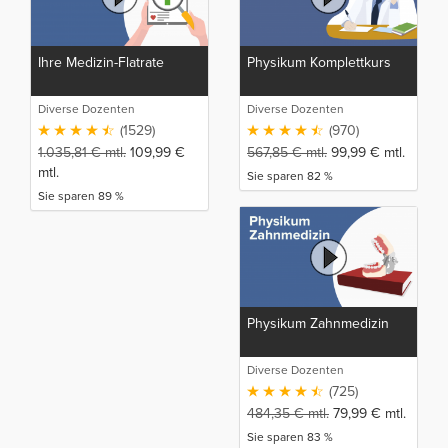
Ihre Medizin-Flatrate
Physikum Komplettkurs
Diverse Dozenten
Diverse Dozenten
(1529)
(970)
1.035,81
€
mtl.
109,99
€
567,85
€
mtl.
99,99
€
mtl.
mtl.
Sie sparen 82 %
Sie sparen 89 %
Physikum Zahnmedizin
Diverse Dozenten
(725)
484,35
€
mtl.
79,99
€
mtl.
Sie sparen 83 %