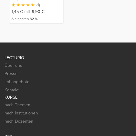
(1)
1,45
€
mtl.
9,90
€
Sie sparen 32 %
LECTURIO
Über uns
Presse
Jobangebote
Kontakt
KURSE
nach Themen
nach Institutionen
nach Dozenten