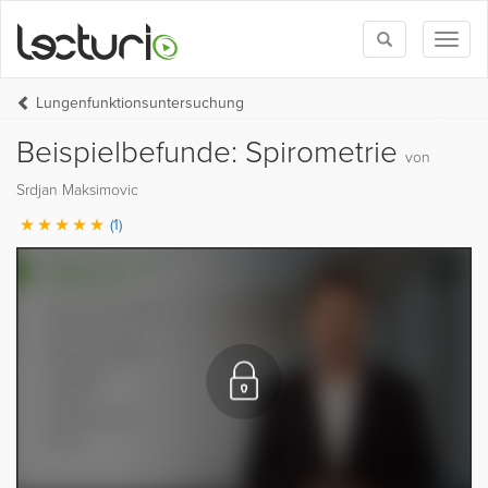
Toggle
Toggl
search
naviga
Lungenfunktionsuntersuchung
Beispielbefunde: Spirometrie
von
Srdjan Maksimovic
(1)