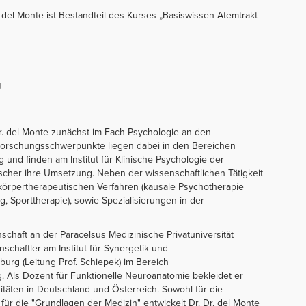
r del Monte ist Bestandteil des Kurses „Basiswissen Atemtrakt
g
r. del Monte zunächst im Fach Psychologie an den
Forschungsschwerpunkte liegen dabei in den Bereichen
und finden am Institut für Klinische Psychologie der
 Fischer ihre Umsetzung. Neben der wissenschaftlichen Tätigkeit
körpertherapeutischen Verfahren (kausale Psychotherapie
, Sporttherapie), sowie Spezialisierungen in der
schaft an der Paracelsus Medizinische Privatuniversität
nschaftler am Institut für Synergetik und
urg (Leitung Prof. Schiepek) im Bereich
. Als Dozent für Funktionelle Neuroanatomie bekleidet er
täten in Deutschland und Österreich. Sowohl für die
für die "Grundlagen der Medizin" entwickelt Dr. Dr. del Monte