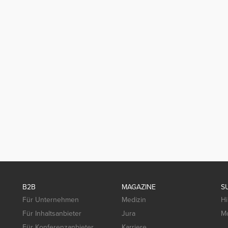
B2B
MAGAZINE
S
Für Unternehmen
Medizin
Hi
Für Inhaltsanbieter
Jura
Mo
Für Konferenzanbieter
Karriere