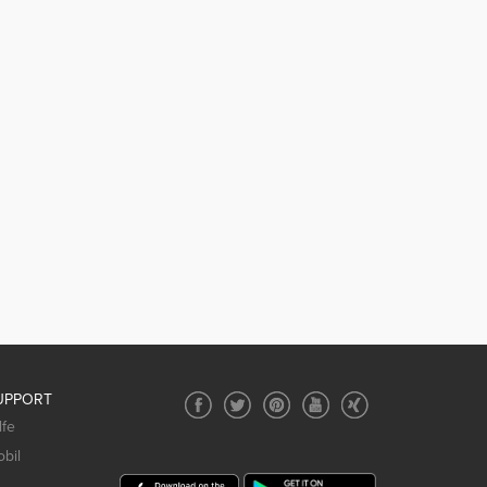
UPPORT
lfe
bil