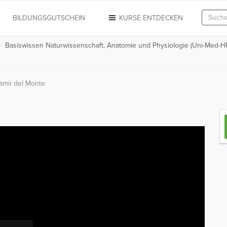
N
BILDUNGSGUTSCHEIN
KURSE ENTDECKEN
Basiswissen Naturwissenschaft, Anatomie und Physiologie (Uni-Med-HP 
Damir del Monte