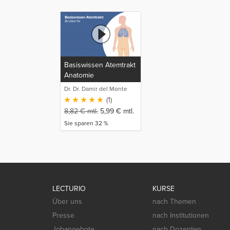
Basiswissen Atemtrakt
Anatomie
Dr. Dr. Damir del Monte
(1)
8,82
€
mtl.
5,99
€
mtl.
Sie sparen 32 %
LECTURIO
KURSE
Über uns
nach Themen
Presse
nach Institutionen
Jobangebote
nach Dozenten