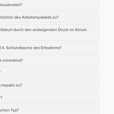
Sinusknoten?
elzellen des Arbeitsmyokards zu?
ch Geburt durch den ansteigenden Druck im Atrium
d 4. Schlundtasche des Entoderms?
s coronarius?
?
hepatis zu?
i?
ischen Typ?