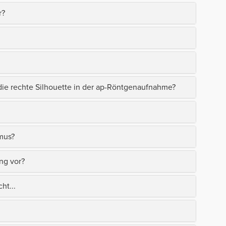
r?
die rechte Silhouette in der ap-Röntgenaufnahme?
mus?
ng vor?
ht...