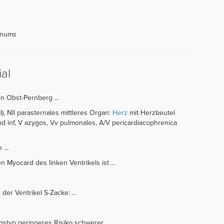
inums
al
in Obst-Pernberg ...
l), Nll parasternales mittleres Organ:
Herz
mit Herzbeutel
nd inf, V azygos, Vv pulmonales, A/V pericardiacophrenica
 ...
Myocard des linken Ventrikels ist ...
der Ventrikel S-Zacke: ...
gstyp geringeres Risiko schwerer ...