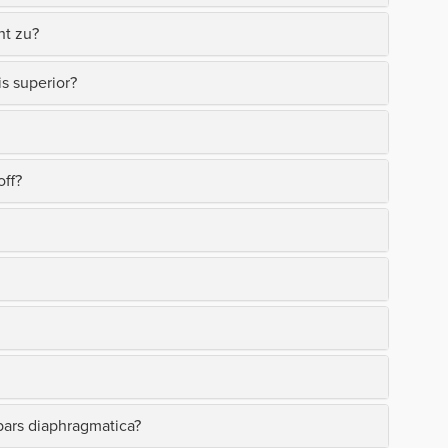
ht zu?
s superior?
off?
 pars diaphragmatica?