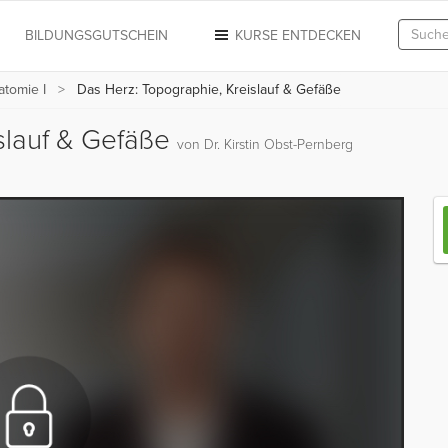
N
BILDUNGSGUTSCHEIN
KURSE ENTDECKEN
atomie I
Das Herz: Topographie, Kreislauf & Gefäße
slauf & Gefäße
von Dr. Kirstin Obst-Pernberg