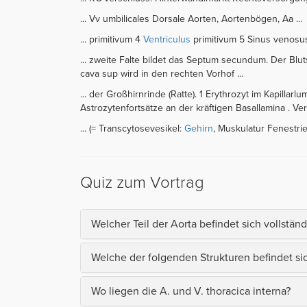
... Vv umbilicales Dorsale Aorten, Aortenbögen, Aa ...
... primitivum 4
Ventriculus
primitivum 5 Sinus venosus 6
... zweite Falte bildet das Septum secundum. Der Blut
cava sup wird in den rechten Vorhof ...
... der Großhirnrinde (Ratte). 1 Erythrozyt im Kapilla
Astrozytenfortsätze an der kräftigen Basallamina . Ver
... (= Transcytosevesikel:
Gehirn
, Muskulatur Fenestrie
Quiz zum Vortrag
Welcher Teil der Aorta befindet sich vollstä
Welche der folgenden Strukturen befindet si
Wo liegen die A. und V. thoracica interna?