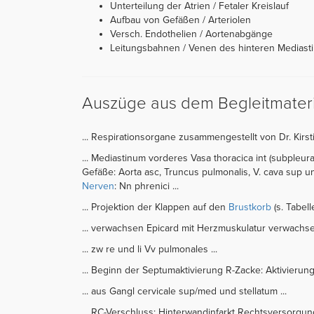
Unterteilung der Atrien / Fetaler Kreislauf
Aufbau von Gefäßen / Arteriolen
Versch. Endothelien / Aortenabgänge
Leitungsbahnen / Venen des hinteren Mediast
Auszüge aus dem Begleitmateri
... Respirationsorgane zusammengestellt von Dr. Kirst
... Mediastinum vorderes Vasa thoracica int (subpleura
Gefäße: Aorta asc, Truncus pulmonalis, V. cava sup u
Nerven
: Nn phrenici ...
... Projektion der Klappen auf den
Brustkorb
(s. Tabelle
... verwachsen Epicard mit Herzmuskulatur verwachsen 
... zw re und li Vv pulmonales ...
... Beginn der Septumaktivierung R-Zacke: Aktivierung 
... aus Gangl cervicale sup/med und stellatum ...
... RC-Verschluss: Hinterwandinfarkt Rechtsversorgun