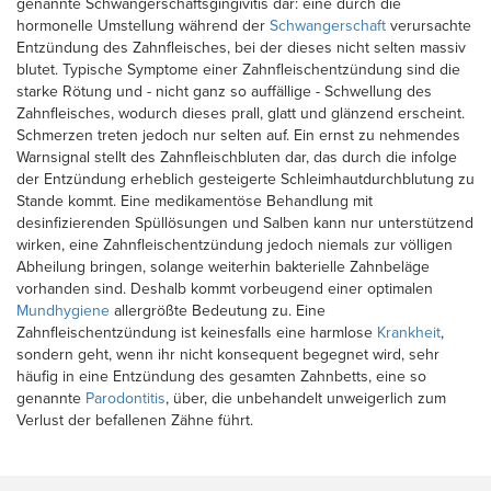
genannte Schwangerschaftsgingivitis dar: eine durch die
hormonelle Umstellung während der
Schwangerschaft
verursachte
Entzündung des Zahnfleisches, bei der dieses nicht selten massiv
blutet. Typische Symptome einer Zahnfleischentzündung sind die
starke Rötung und - nicht ganz so auffällige - Schwellung des
Zahnfleisches, wodurch dieses prall, glatt und glänzend erscheint.
Schmerzen treten jedoch nur selten auf. Ein ernst zu nehmendes
Warnsignal stellt des Zahnfleischbluten dar, das durch die infolge
der Entzündung erheblich gesteigerte Schleimhautdurchblutung zu
Stande kommt. Eine medikamentöse Behandlung mit
desinfizierenden Spüllösungen und Salben kann nur unterstützend
wirken, eine Zahnfleischentzündung jedoch niemals zur völligen
Abheilung bringen, solange weiterhin bakterielle Zahnbeläge
vorhanden sind. Deshalb kommt vorbeugend einer optimalen
Mundhygiene
allergrößte Bedeutung zu. Eine
Zahnfleischentzündung ist keinesfalls eine harmlose
Krankheit
,
sondern geht, wenn ihr nicht konsequent begegnet wird, sehr
häufig in eine Entzündung des gesamten Zahnbetts, eine so
genannte
Parodontitis
, über, die unbehandelt unweigerlich zum
Verlust der befallenen Zähne führt.