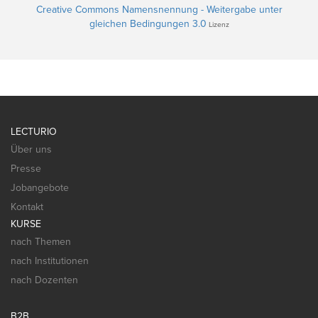
Creative Commons Namensnennung - Weitergabe unter
gleichen Bedingungen 3.0
Lizenz
LECTURIO
Über uns
Presse
Jobangebote
Kontakt
KURSE
nach Themen
nach Institutionen
nach Dozenten
B2B