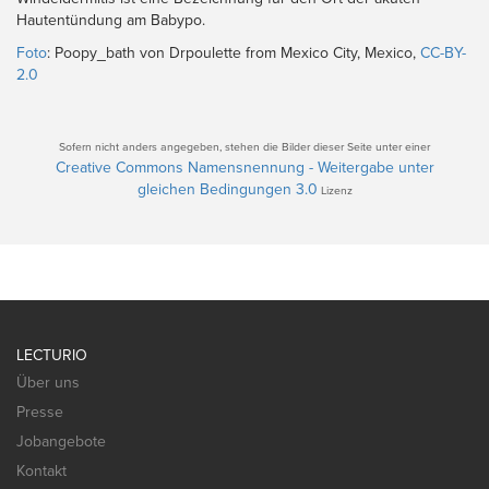
Hautentündung am Babypo.
Foto
: Poopy_bath von Drpoulette from Mexico City, Mexico,
CC-BY-
2.0
Sofern nicht anders angegeben, stehen die Bilder dieser Seite unter einer
Creative Commons Namensnennung - Weitergabe unter
gleichen Bedingungen 3.0
Lizenz
LECTURIO
Über uns
Presse
Jobangebote
Kontakt