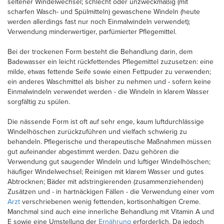
seltener Windelwechsel; schlecht oder unzweckmäßig (mit
scharfen Wasch- und Spülmitteln) gewaschene Windeln (heute
werden allerdings fast nur noch Einmalwindeln verwendet);
Verwendung minderwertiger, parfümierter Pflegemittel.
Bei der trockenen Form besteht die Behandlung darin, dem
Badewasser ein leicht rückfettendes Pflegemittel zuzusetzen: eine
milde, etwas fettende Seife sowie einen Fettpuder zu verwenden;
ein anderes Waschmittel als bisher zu nehmen und - sofern keine
Einmalwindeln verwendet werden - die Windeln in klarem Wasser
sorgfältig zu spülen.
Die nässende Form ist oft auf sehr enge, kaum luftdurchlässige
Windelhöschen zurückzuführen und vielfach schwierig zu
behandeln. Pflegerische und therapeutische Maßnahmen müssen
gut aufeinander abgestimmt werden. Dazu gehören die
Verwendung gut saugender Windeln und luftiger Windelhöschen;
häufiger Windelwechsel; Reinigen mit klarem Wasser und gutes
Abtrocknen; Bäder mit adstringierenden (zusammenziehenden)
Zusätzen und - in hartnäckigen Fällen - die Verwendung einer vom
Arzt
verschriebenen wenig fettenden, kortisonhaltigen Creme.
Manchmal sind auch eine innerliche Behandlung mit Vitamin A und
E sowie eine Umstellung der
Ernährung
erforderlich. Da jedoch