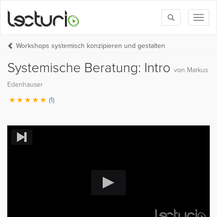
Toggle
Toggl
search
naviga
Workshops systemisch konzipieren und gestalten
Systemische Beratung: Intro
von Markus
Edenhauser
(1)