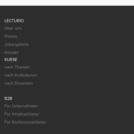
LECTURIO
Über uns
Presse
Jobangebote
Kontakt
KURSE
nach Themen
nach Institutionen
nach Dozenten
B2B
Für Unternehmen
Für Inhaltsanbieter
Für Konferenzanbieter