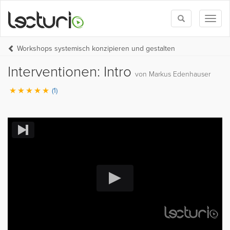
Toggle
Toggl
search
naviga
Workshops systemisch konzipieren und gestalten
Interventionen: Intro
von Markus Edenhauser
(1)