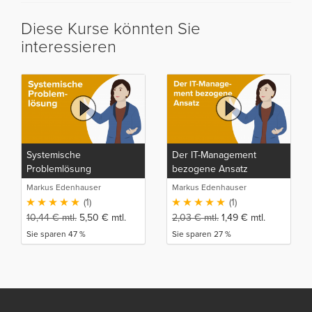
Diese Kurse könnten Sie
interessieren
Systemische
Der IT-Management
Problemlösung
bezogene Ansatz
Markus Edenhauser
Markus Edenhauser
(1)
(1)
10,44
€
mtl.
5,50
€
mtl.
2,03
€
mtl.
1,49
€
mtl.
Sie sparen 47 %
Sie sparen 27 %