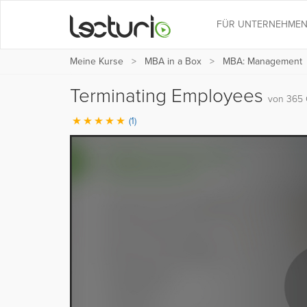
FÜR UNTERNEHME
Meine Kurse
MBA in a Box
MBA: Management
Terminating Employees
von 365 
(1)