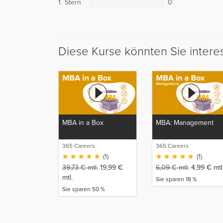
1 Stern
0
Diese Kurse könnten Sie intere
MBA in a Box
MBA: Management
365 Careers
365 Careers
(1)
(1)
39,73
€
mtl.
19,99
€
6,09
€
mtl.
4,99
€
mtl
mtl.
Sie sparen 18 %
Sie sparen 50 %