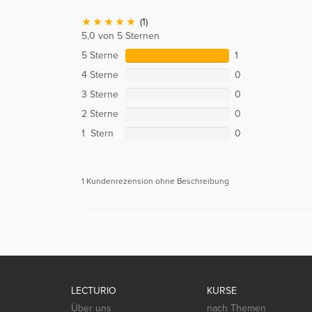
(1)
5,0 von 5 Sternen
5 Sterne
1
4 Sterne
0
3 Sterne
0
2 Sterne
0
1 Stern
0
1 Kundenrezension ohne Beschreibung
LECTURIO
KURSE
Über uns
nach Themen