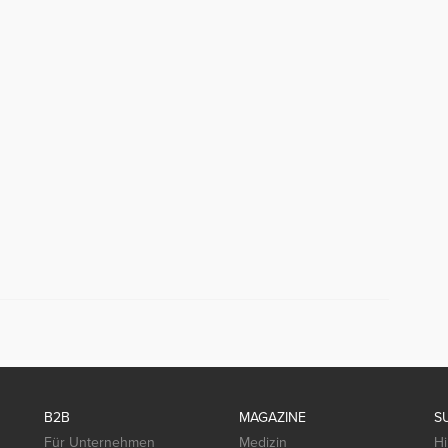
B2B
MAGAZINE
S
Für Unternehmen
Medizin
Hi