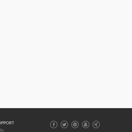
UPPORT
lfe