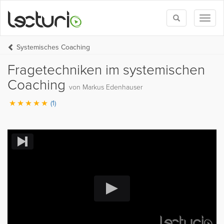
Toggle
Toggl
search
naviga
Systemisches Coaching
Fragetechniken im systemischen
Coaching
von Markus Edenhauser
(1)