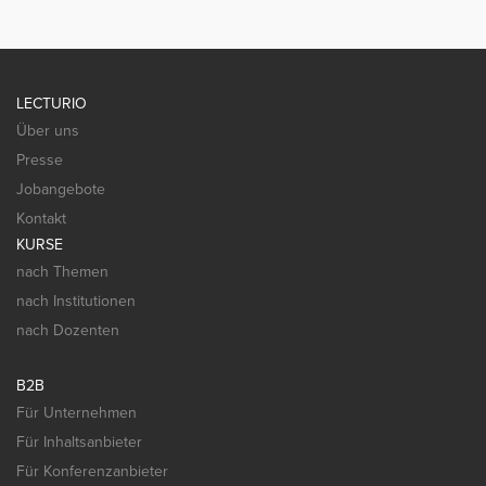
LECTURIO
Über uns
Presse
Jobangebote
Kontakt
KURSE
nach Themen
nach Institutionen
nach Dozenten
B2B
Für Unternehmen
Für Inhaltsanbieter
Für Konferenzanbieter