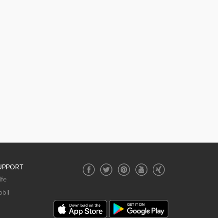
UPPORT
lfe
bil