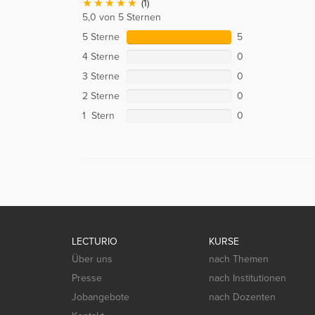
(1)
5,0 von 5 Sternen
5 Sterne
5
4 Sterne
0
3 Sterne
0
2 Sterne
0
1 Stern
0
LECTURIO
KURSE
Über uns
nach Themen
Presse
nach Institutionen
Jobangebote
nach Dozenten