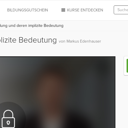
N
BILDUNGSGUTSCHEIN
KURSE ENTDECKEN
lung und deren implizite Bedeutung
plizite Bedeutung
von Markus Edenhauser