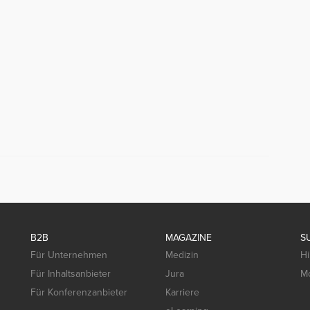
B2B
MAGAZINE
S
Für Unternehmen
Medizin
Hi
Für Inhaltsanbieter
Jura
Mo
Für Konferenzanbieter
Karriere