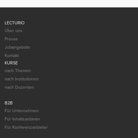
LECTURIO
Über uns
Presse
Jobangebote
Kontakt
KURSE
nach Themen
nach Institutionen
nach Dozenten
B2B
Für Unternehmen
Für Inhaltsanbieter
Für Konferenzanbieter