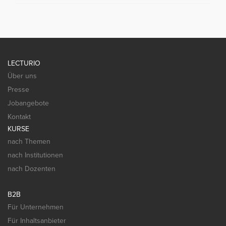
LECTURIO
Über uns
Presse
Jobangebote
Kontakt
KURSE
nach Themen
nach Institutionen
nach Dozenten
B2B
Für Unternehmen
Für Inhaltsanbieter