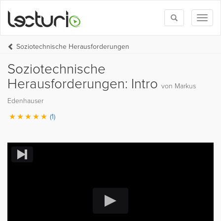
Toggle
Toggl
search
naviga
Soziotechnische Herausforderungen
Soziotechnische
Herausforderungen: Intro
von Markus
Edenhauser
(1)