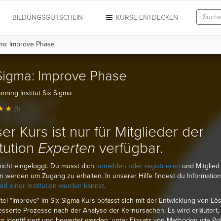
N
BILDUNGSGUTSCHEIN
KURSE ENTDECKEN
ma: Improve Phase
Sigma: Improve Phase
arning Institut Six Sigma
(1)
er Kurs ist nur für Mitglieder der
itution
Experten
verfügbar.
nicht eingeloggt. Du musst dich
anmelden oder registrieren
und Mitglied
ion werden um Zugang zu erhalten. In unserer Hilfe findest du Informatio
ied einer Institution werden kannst
.
tel "Improve" im Six Sigma-Kurs befasst sich mit der Entwicklung von L
esserte Prozesse nach der Analyse der Kernursachen. Es wird erläutert,
 identifiziert und bewertet werden, unter Einsatz von Methoden wie Po