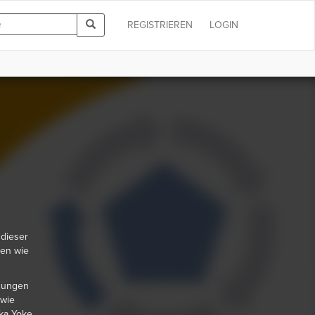
REGISTRIEREN
LOGIN
 dieser
nen wie
ösungen
 wie
ka Yoke