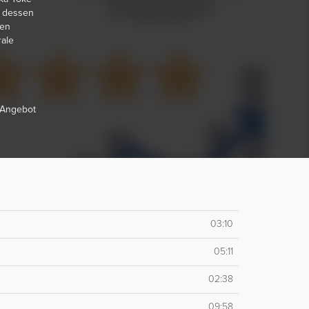
d dessen
men
rale
r Angebot
03:10
05:11
02:38
09:58