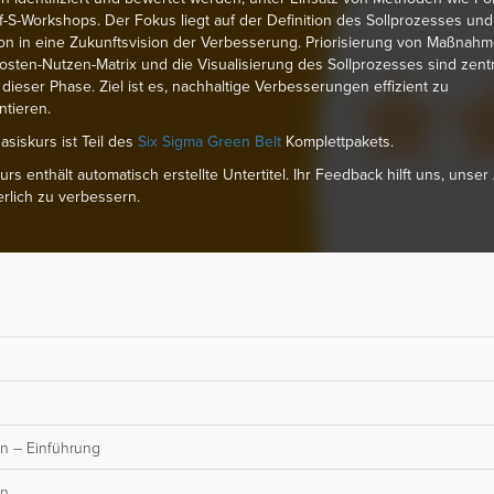
-S-Workshops. Der Fokus liegt auf der Definition des Sollprozesses un
ion in eine Zukunftsvision der Verbesserung. Priorisierung von Maßnah
Kosten-Nutzen-Matrix und die Visualisierung des Sollprozesses sind zent
dieser Phase. Ziel ist es, nachhaltige Verbesserungen effizient zu
tieren.
asiskurs ist Teil des
Six Sigma Green Belt
Komplettpakets.
urs enthält automatisch erstellte Untertitel. Ihr Feedback hilft uns, unse
erlich zu verbessern.
en – Einführung
en