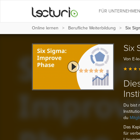
FÜR UNTERNEHME
Online lernen
Berufliche Weiterbildung
Six Sig
Six 
Von E-le
Dies
Inst
Du bist 
Institut
du
Mitgl
Das Kapi
für verb
Lösungen