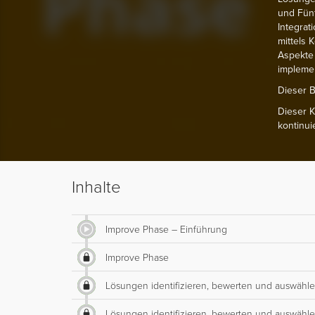
und Fünf
Integrat
mittels 
Aspekte 
implemen
Dieser B
Dieser K
kontinui
Inhalte
Improve Phase – Einführung
Improve Phase
Lösungen identifizieren, bewerten und auswähl
Lösungen identifizieren, bewerten und auswähl