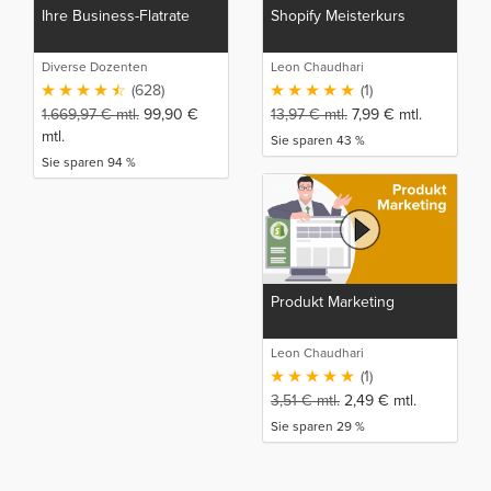
Ihre Business-Flatrate
Shopify Meisterkurs
Diverse Dozenten
Leon Chaudhari
(628)
(1)
1.669,97
€
mtl.
99,90
€
13,97
€
mtl.
7,99
€
mtl.
mtl.
Sie sparen 43 %
Sie sparen 94 %
Produkt Marketing
Leon Chaudhari
(1)
3,51
€
mtl.
2,49
€
mtl.
Sie sparen 29 %