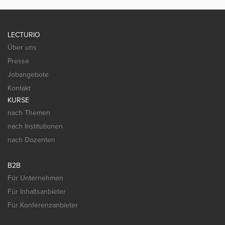
LECTURIO
Über uns
Presse
Jobangebote
Kontakt
KURSE
nach Themen
nach Institutionen
nach Dozenten
B2B
Für Unternehmen
Für Inhaltsanbieter
Für Konferenzanbieter